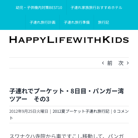
Skip
幼児・子供機内対策BEST10
子連れ家族旅行おすすめホテル
to
content
子連れ旅行計画
子連れ旅行準備
旅行記
前
次
子連れでプーケット・8日目・パンガー湾
ツアー その3
2012年9月25日火曜日
|
2012夏プーケット子連れ旅行記
|
0 コメン
ト
スワナクハ寺院から車ですこし移動して、パンガ