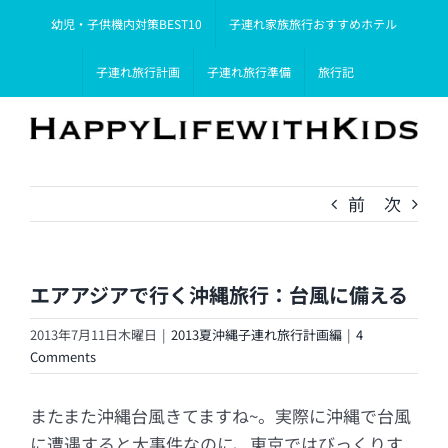
Skip
幼児・子供機内対策BEST10
子連れ家族旅行おすすめホテル
to
content
子連れ旅行計画
子連れ旅行準備
旅行記
前
次
エアアジアで行く沖縄旅行：台風に備える
2013年7月11日木曜日
|
2013夏沖縄子連れ旅行計画編
|
4
Comments
またまた沖縄台風きてますね~。実際に沖縄で台風
に遭遇すると大事件なのに、東京ではびっくりす