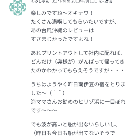
くみしゃん
3:17 PM の 2013年7月11日 を
- 返信
楽しみですね～オキナワ！
たくさん満喫してもらいたいですが、
あの台風沖縄のレビューは
すさまじかったですよね！
あれプリントアウトして社内に配れば、
どんだけ（奥様が）がんばって帰ってき
たのかわかってもらえそうですが・・・
うちはようやく昨日南伊豆の宿をとりま
した～（＾＾）
海ママさんお勧めのヒリゾ浜に一目ぼれ
です～～～
でも波が高いと船が出ないらしいし、
（昨日も今日も船が出てないそうで