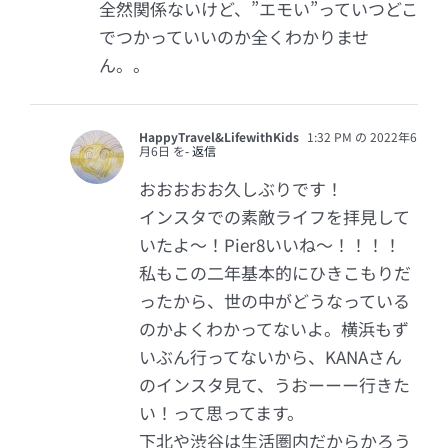
全然関係ないけど、”エモい”っていつどこ
でつかっていいのか全くわかりませ
ん。。
HappyTravel&LifewithKids
1:32 PM の 2022年6
月6日 を
- 返信
おおおおお久しぶりです！
インスタでの素敵ライフを拝見して
いたよ〜！Pier8いいね〜！！！！
私もこの二年基本的にひきこもりだ
ったから、世の中がどうなっている
のかよくわかってないよ。横浜もず
いぶん行ってないから、KANAさん
のインスタ見て、うおーーー行きた
い！って思ってます。
下北や渋谷は生活圏内だからかろう