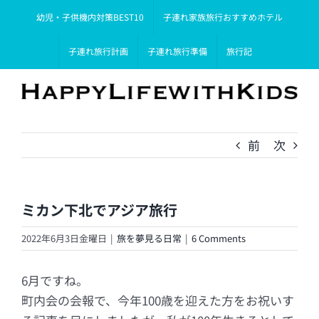
Skip
幼児・子供機内対策BEST10
子連れ家族旅行おすすめホテル
to
content
子連れ旅行計画
子連れ旅行準備
旅行記
前
次
ミカン下北でアジア旅行
2022年6月3日金曜日
|
旅を夢見る日常
|
6 Comments
6月ですね。
町内会の会報で、今年100歳を迎えた方をお祝いす