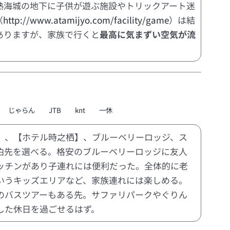
熱海城の地下に子供が遊ぶ施設やトリックアート迷
（
http://www.atamijyo.com/facility/game
）は結
ありますが、家族で行くと
最高に気まずい空気が流
じゃらん
JTB
knt
一休
】、【ホテル時之栖】、ブルーベリーロッジ、ス
泊先を選べる。格安のブルーベリーロッジに友人
ッチンがあり子連れには便利だった。全体的に老
いうキッズエリアなど、家族連れには楽しめる。
のバスツアーもある先。サファリパークやぐりん
した休日を過ごせるはず。