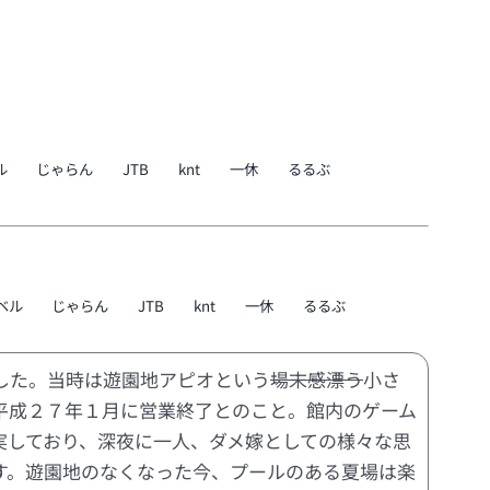
ル
じゃらん
JTB
knt
一休
るるぶ
ベル
じゃらん
JTB
knt
一休
るるぶ
した。当時は遊園地アピオという
場末感漂う
小さ
平成２７年１月に営業終了とのこと。館内のゲーム
実しており、深夜に一人、ダメ嫁としての様々な思
す。遊園地のなくなった今、プールのある夏場は楽