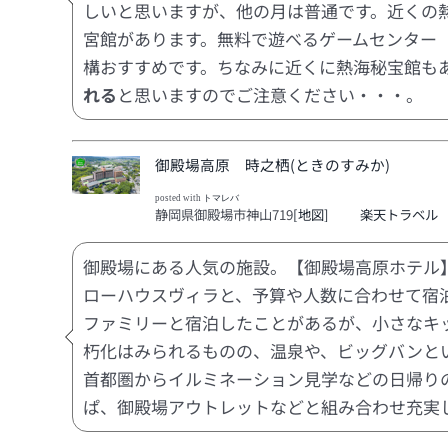
しいと思いますが、他の月は普通です。近くの
宮館があります。無料で遊べるゲームセンター
構おすすめです。ちなみに近くに熱海秘宝館も
れる
と思いますのでご注意ください・・・。
御殿場高原 時之栖(ときのすみか)
posted with
トマレバ
静岡県御殿場市神山719
[地図]
楽天トラベル
御殿場にある人気の施設。【御殿場高原ホテル
ローハウスヴィラと、予算や人数に合わせて宿
ファミリーと宿泊したことがあるが、小さなキ
朽化はみられるものの、温泉や、ビッグバンと
首都圏からイルミネーション見学などの日帰り
ぱ、御殿場アウトレットなどと組み合わせ充実