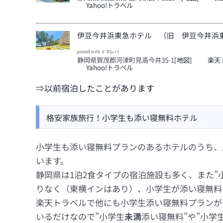
Yahoo!トラベル
伊豆今井浜東急ホテル （旧 伊豆今井浜
posted with
トマレバ
静岡県賀茂郡河津町見高今井35-1
[地図]
楽天
Yahoo!トラベル
⇒
以前宿泊したことがあります
格安家族旅行！小学生も添い寝無料ホテル
小学生も添い寝無料プランのあるホテルのうち、
います。
静岡県は1泊2食タイプの宿泊施設も多く、また”
りなく（東横インはあり）、小学生が添い寝無料
楽天トラベルで他にも小学生添い寝無料プランが
いるだけなので”小学生
未満
添い寝無料”や”小学