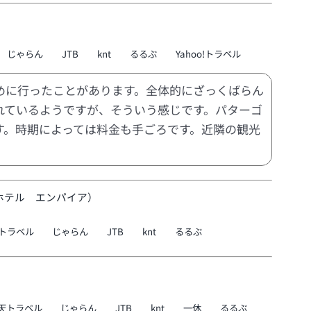
じゃらん
JTB
knt
るるぶ
Yahoo!トラベル
めに行ったことがあります。全体的にざっくばらん
れているようですが、そういう感じです。パターゴ
す。時期によっては料金も手ごろです。近隣の観光
ホテル エンパイア）
トラベル
じゃらん
JTB
knt
るるぶ
天トラベル
じゃらん
JTB
knt
一休
るるぶ