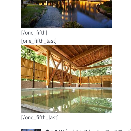
[/one_fifth]
[one_fifth_last]
[/one_fifth_last]