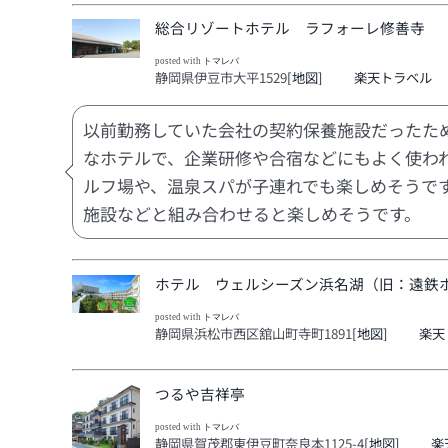
総合リゾートホテル ラフォーレ修善寺
posted with
トマレバ
静岡県伊豆市大平1529
[地図]
楽天トラベル
以前勤務していた会社の契約保養施設だったた
なホテルで、企業研修や合宿などにもよく使わ
ルフ場や、温泉スパが子連れでも楽しめそうで
施設などと組み合わせると楽しめそうです。
ホテル ウェルシーズン浜名湖（旧：遠鉄
posted with
トマレバ
静岡県浜松市西区舘山町寺町1891
[地図]
楽天
つるや吉祥亭
posted with
トマレバ
静岡県賀茂郡東伊豆町奈良本1125-4
[地図]
楽