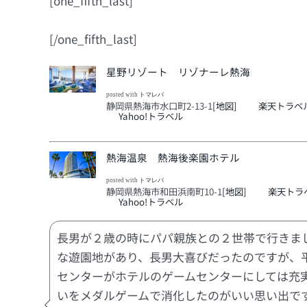
[one_fifth_last]
[/one_fifth_last]
星野リゾート リゾナーレ熱海
posted with
トマレバ
静岡県熱海市水口町2-13-1
[地図]
楽天トラベ
Yahoo!トラベル
熱海温泉 熱海後楽園ホテル
posted with
トマレバ
静岡県熱海市和田浜南町10-1
[地図]
楽天トラ
Yahoo!トラベル
長男が２歳の時にパパ親族との２世帯で行きま
な遊園地があり、長男大喜びだったのですが、
センターがホテルのゲームセンターにしては充
いをメダルゲームで消化したのがいい思い出で