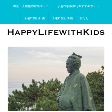
Skip
幼児・子供機内対策BEST10
子連れ家族旅行おすすめホテル
to
content
子連れ旅行計画
子連れ旅行準備
旅行記